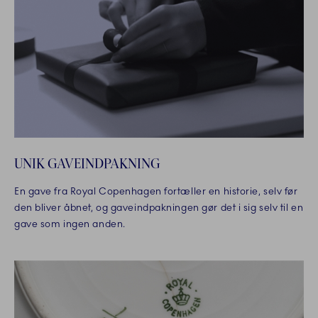
UNIK GAVEINDPAKNING
En gave fra Royal Copenhagen fortæller en historie, selv før
den bliver åbnet, og gaveindpakningen gør det i sig selv til en
gave som ingen anden.