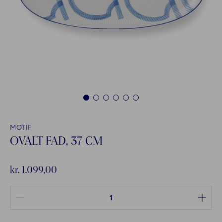
1
2
3
4
5
6
MOTIF
OVALT FAD, 37 CM
kr. 1.099,00
Antal mellem 1 og 100