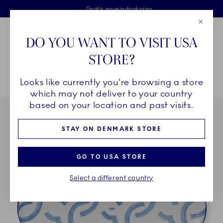
Royal Copenhagen tilbyder
Skip Navigation
Fri levering ved køb over 500 kr. og fri retur
Gratis gaveindpakning
2 års brudgaranti
Luk
Toolbar
Favorites
Cart
DO YOU WANT TO VISIT USA
Royal Copenhagen
STORE?
Sø
Looks like currently you're browsing a store
Breadcrumb Headlinesss
Hjem
STEL
Stel
MOTIF
MOTIF ovalt fad, 37 cm
which may not deliver to your country
based on your location and past visits.
STAY ON DENMARK STORE
GO TO USA STORE
Select a different country