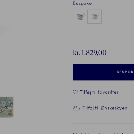
Bespoke
kr. 1.829,00
BESPOK
Tilføj til favoritter
Tilføj til Ønskeskyen
de
Nuværende
5 af 5