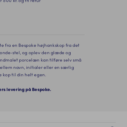
 500 kr. og fri retur
 te fra en Bespoke højhankskop fra det
onde-stel, og oplev den glæde og
håndmalet porcelæn kan tilføre selv små
lem navn, initialer eller en særlig
 kop til din helt egen.
ers levering på Bespoke.