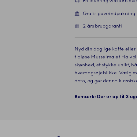
Fri levering ved køb over
Gratis gaveindpakning
2 års brudgaranti
Nyd din daglige kaffe eller
tidløse Musselmalet Halvbl
skønhed, et stykke unikt, 
hverdagsøjeblikke. Vælg mel
dato, og gør denne klassiske
Bemærk: Der er op til 3 ug