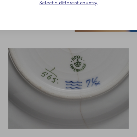
Select a different country
kyndige porcelænsmalere
bestilling.