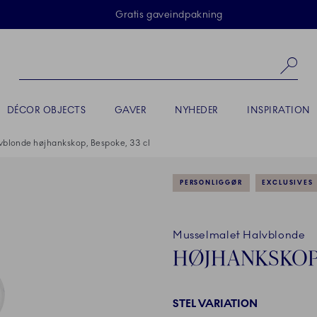
Skip Navigation
Gratis gaveindpakning
Sø
DÉCOR OBJECTS
GAVER
NYHEDER
INSPIRATION
blonde højhankskop, Bespoke, 33 cl
PERSONLIGGØR
EXCLUSIVES
Musselmalet Halvblonde
HØJHANKSKOP,
STEL VARIATION