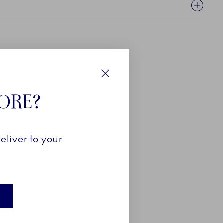
Luk
TORE?
eliver to your