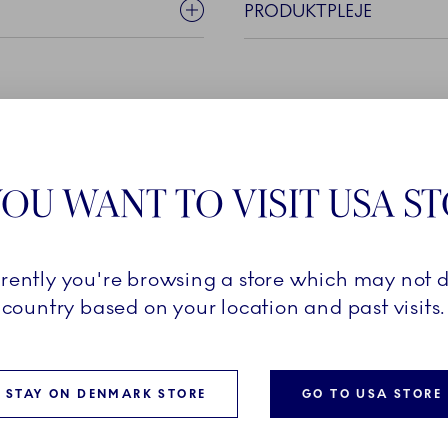
PRODUKTPLEJE
 MADE TO
OU WANT TO VISIT USA S
rrently you're browsing a store which may not d
country based on your location and past visits.
nu i udvalgte hvide, blå,
, så du kan træffe et helt
al finde den perfekte kop.
n, initialer dato og/eller
STAY ON DENMARK STORE
GO TO USA STORE
 og du kan tilmed vælge om
ler venstre hånd, hvis