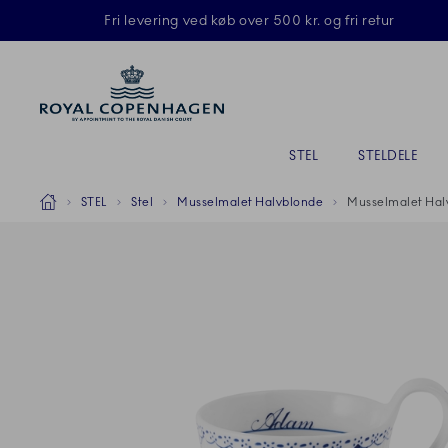
Royal Copenhagen tilbyder
Fri levering ved køb over 500 kr. og fri retur
Primary Navigation
STEL
STELDELE
Breadcrumb Headlinesss
Hjem
STEL
Stel
Musselmalet Halvblonde
Musselmalet Halv