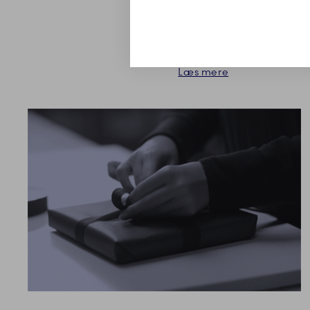
koppen har hank. Vores 
håndmaler koppen på din 
Læs mere