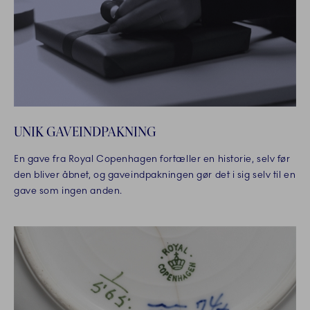
UNIK GAVEINDPAKNING
En gave fra Royal Copenhagen fortæller en historie, selv før
den bliver åbnet, og gaveindpakningen gør det i sig selv til en
gave som ingen anden.