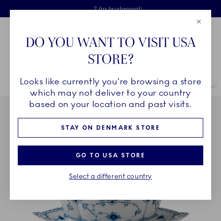
Royal Copenhagen tilbyder
Skip Navigation
Fri levering ved køb over 500 kr. og fri retur
Gratis gaveindpakning
2 års brudgaranti
Luk
Toolbar
Favorites
Cart
DO YOU WANT TO VISIT USA
Royal Copenhagen
STORE?
Sø
Looks like currently you're browsing a store
Breadcrumb Headlinesss
Hjem
STEL
Stel
Musselmalet Halvblonde
Musselmalet Halvblo
which may not deliver to your country
based on your location and past visits.
STAY ON DENMARK STORE
GO TO USA STORE
Select a different country