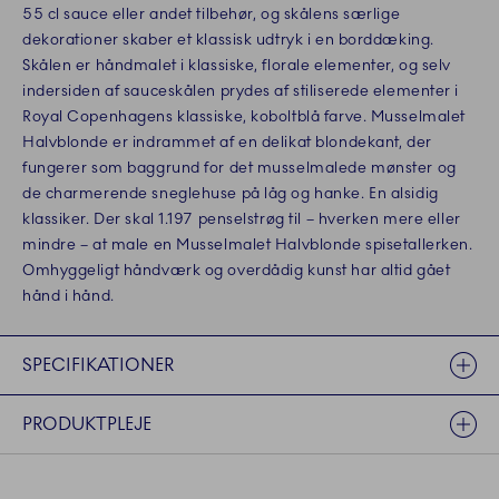
55 cl sauce eller andet tilbehør, og skålens særlige
dekorationer skaber et klassisk udtryk i en borddæking.
Skålen er håndmalet i klassiske, florale elementer, og selv
indersiden af sauceskålen prydes af stiliserede elementer i
Royal Copenhagens klassiske, koboltblå farve. Musselmalet
Halvblonde er indrammet af en delikat blondekant, der
fungerer som baggrund for det musselmalede mønster og
de charmerende sneglehuse på låg og hanke. En alsidig
klassiker. Der skal 1.197 penselstrøg til – hverken mere eller
mindre – at male en Musselmalet Halvblonde spisetallerken.
Omhyggeligt håndværk og overdådig kunst har altid gået
hånd i hånd.
SPECIFIKATIONER
PRODUKTPLEJE