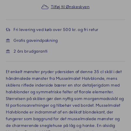
Tilføj til Ønskeskyen
Fri levering ved køb over 500 kr. og fri retur
Gratis gaveindpakning
2 års brudgaranti
Et enkelt mønster pryder ydersiden af denne 35 cl skål i det
håndmalede mønster fra Musselmalet Halvblonde, mens
skålens riflede inderside bærer en stor detaljerigdom med
halvblonder og symmetriske felter af florale elementer.
Størrelsen på skålen gør den nyttig som morgenmadsskål og
til portionsanretninger og tilbehør ved bordet. Musselmalet
Halvblonde er indrammet af en delikat blondekant, der
fungerer som baggrund for det musselmalede mønster og
de charmerende sneglehuse på låg og hanke. En alsidig