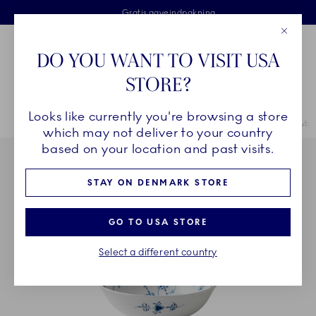
Royal Copenhagen tilbyder
Skip Navigation
Fri levering ved køb over 500 kr. og fri retur
Gratis gaveindpakning
2 års brudgaranti
Luk
Toolbar
Favorites
Cart
DO YOU WANT TO VISIT USA
Royal Copenhagen
STORE?
Sø
Looks like currently you're browsing a store
Breadcrumb Headlinesss
Hjem
STEL
Stel
Musselmalet Halvblonde
Musselmalet Halvblo
which may not deliver to your country
based on your location and past visits.
STAY ON DENMARK STORE
GO TO USA STORE
Select a different country