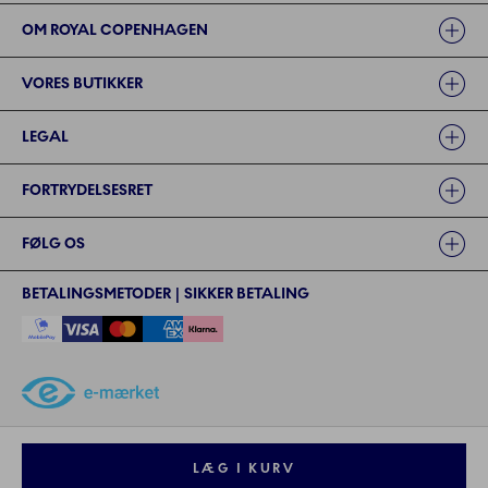
OM ROYAL COPENHAGEN
VORES BUTIKKER
LEGAL
FORTRYDELSESRET
FØLG OS
BETALINGSMETODER | SIKKER BETALING
©2024 ROYAL COPENHAGEN - - Fiskars Denmark (Vita) A/S
©2024 ROYAL COPENHAGEN - Fiskars Denmark (Vita) A/S - CVR: 26
LÆG I KURV
57 35 72