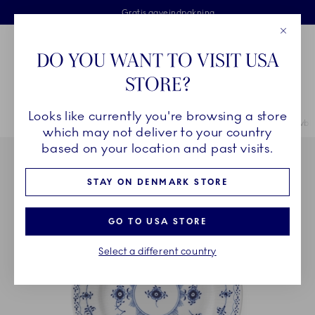
Royal Copenhagen tilbyder
Skip Navigation
Fri levering ved køb over 500 kr. og fri retur
Gratis gaveindpakning
2 års brudgaranti
Luk
Toolbar
Favorites
Cart
DO YOU WANT TO VISIT USA
Royal Copenhagen
STORE?
Sø
Looks like currently you're browsing a store
Breadcrumb Headlinesss
Hjem
STEL
Stel
Musselmalet Halvblonde
Musselmalet Halvblo
which may not deliver to your country
based on your location and past visits.
STAY ON DENMARK STORE
GO TO USA STORE
Select a different country