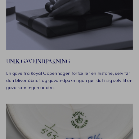
UNIK GAVEINDPAKNING
En gave fra Royal Copenhagen fortæller en historie, selv før
den bliver åbnet, og gaveindpakningen gør det i sig selv til en
gave som ingen anden.