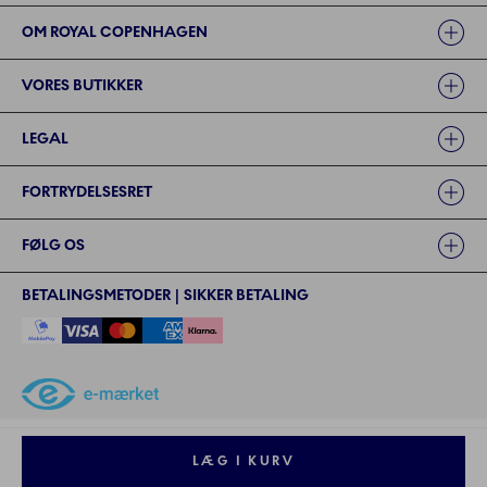
OM ROYAL COPENHAGEN
VORES BUTIKKER
LEGAL
FORTRYDELSESRET
FØLG OS
BETALINGSMETODER | SIKKER BETALING
©2024 ROYAL COPENHAGEN - - Fiskars Denmark (Vita) A/S
©2024 ROYAL COPENHAGEN - Fiskars Denmark (Vita) A/S - CVR: 26
LÆG I KURV
57 35 72