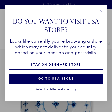
Royal Copenhagen tilbyder
Skip Navigation
Fri levering ved køb over 500 kr. og fri retur
Gratis gaveindpakning
2 års brudgaranti
Luk
Toolbar
Favorites
Cart
DO YOU WANT TO VISIT USA
Royal Copenhagen
STORE?
Sø
Looks like currently you're browsing a store
Breadcrumb Headlinesss
Hjem
STEL
Stel
Musselmalet Riflet
Musselmalet Riflet dyb tal
which may not deliver to your country
based on your location and past visits.
STAY ON DENMARK STORE
GO TO USA STORE
Select a different country