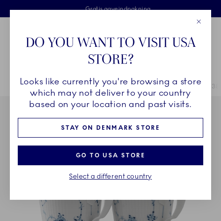
Royal Copenhagen tilbyder
Skip Navigation
Fri levering ved køb over 500 kr. og fri retur
Gratis gaveindpakning
2 års brudgaranti
Luk
Toolbar
Favorites
Cart
DO YOU WANT TO VISIT USA
Royal Copenhagen
STORE?
Sø
Looks like currently you're browsing a store
Breadcrumb Headlinesss
Hjem
STEL
Stel
Musselmalet Riflet
Musselmalet Riflet kop, 38 c
which may not deliver to your country
based on your location and past visits.
STAY ON DENMARK STORE
GO TO USA STORE
Select a different country