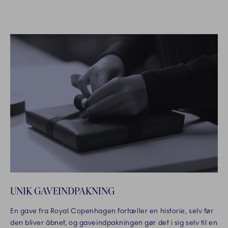
UNIK GAVEINDPAKNING
En gave fra Royal Copenhagen fortæller en historie, selv før
den bliver åbnet, og gaveindpakningen gør det i sig selv til en