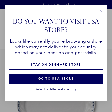
Royal Copenhagen tilbyder
Skip Navigation
Fri levering ved køb over 500 kr. og fri retur
Gratis gaveindpakning
2 års brudgaranti
Luk
Toolbar
Favorites
Cart
DO YOU WANT TO VISIT USA
Royal Copenhagen
STORE?
Sø
Looks like currently you're browsing a store
Breadcrumb Headlinesss
Hjem
STEL
Stel
Prinsesse
Prinsesse fad, 28 cm
which may not deliver to your country
based on your location and past visits.
STAY ON DENMARK STORE
GO TO USA STORE
Select a different country