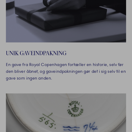
UNIK GAVEINDPAKNING
En gave fra Royal Copenhagen fortæller en historie, selv før
den bliver åbnet, og gaveindpakningen gør det i sig selv til en
gave som ingen anden.