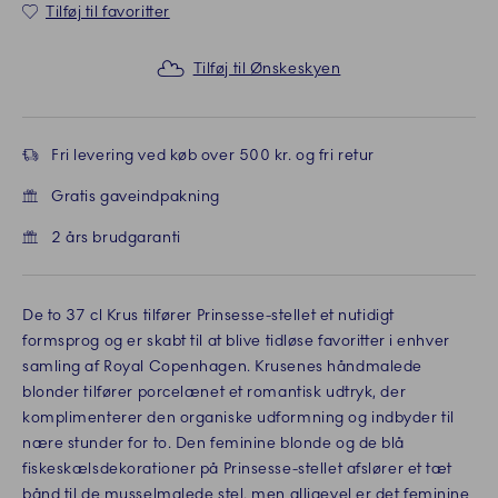
Tilføj til favoritter
Tilføj til Ønskeskyen
Fri levering ved køb over 500 kr. og fri retur
Gratis gaveindpakning
2 års brudgaranti
De to 37 cl Krus tilfører Prinsesse-stellet et nutidigt
formsprog og er skabt til at blive tidløse favoritter i enhver
samling af Royal Copenhagen. Krusenes håndmalede
blonder tilfører porcelænet et romantisk udtryk, der
komplimenterer den organiske udformning og indbyder til
nære stunder for to. Den feminine blonde og de blå
fiskeskælsdekorationer på Prinsesse-stellet afslører et tæt
bånd til de musselmalede stel, men alligevel er det feminine