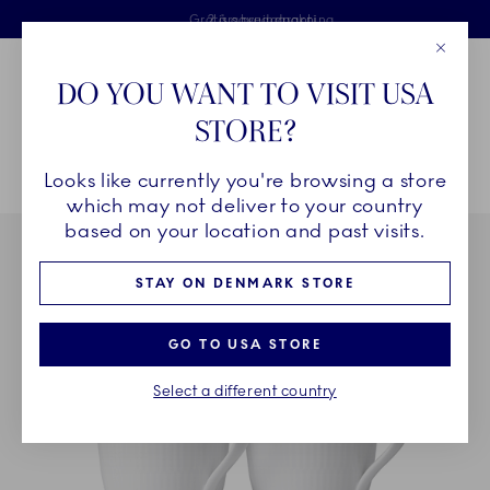
Royal Copenhagen tilbyder
Skip Navigation
Fri levering ved køb over 500 kr. og fri retur
Gratis gaveindpakning
2 års brudgaranti
Luk
Toolbar
Favorites
Cart
DO YOU WANT TO VISIT USA
Royal Copenhagen
STORE?
Sø
Looks like currently you're browsing a store
Breadcrumb Headlinesss
Hjem
STEL
Stel
Prinsesse
Prinsesse kop, 37 cl, 2 stk.
which may not deliver to your country
based on your location and past visits.
STAY ON DENMARK STORE
GO TO USA STORE
Select a different country