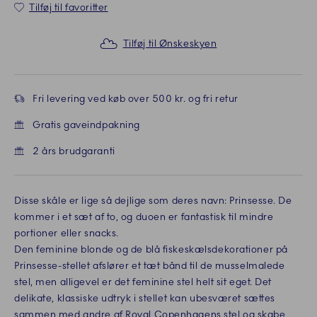
Tilføj til favoritter
Tilføj til Ønskeskyen
Fri levering ved køb over 500 kr. og fri retur
Gratis gaveindpakning
2 års brudgaranti
Disse skåle er lige så dejlige som deres navn: Prinsesse. De
kommer i et sæt af to, og duoen er fantastisk til mindre
portioner eller snacks.
Den feminine blonde og de blå fiskeskælsdekorationer på
Prinsesse-stellet afslører et tæt bånd til de musselmalede
stel, men alligevel er det feminine stel helt sit eget. Det
delikate, klassiske udtryk i stellet kan ubesværet sættes
sammen med andre af Royal Copenhagens stel og skabe