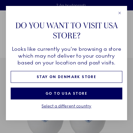
Royal Copenhagen tilbyder
Skip Navigation
Fri levering ved køb over 500 kr. og fri retur
Gratis gaveindpakning
2 års brudgaranti
Luk
Toolbar
Favorites
Cart
DO YOU WANT TO VISIT USA
Royal Copenhagen
STORE?
Sø
Looks like currently you're browsing a store
Breadcrumb Headlinesss
Hjem
STEL
Stel
Prinsesse
Prinsesse skål, 15 cl, 2 stk.
which may not deliver to your country
based on your location and past visits.
STAY ON DENMARK STORE
GO TO USA STORE
Select a different country