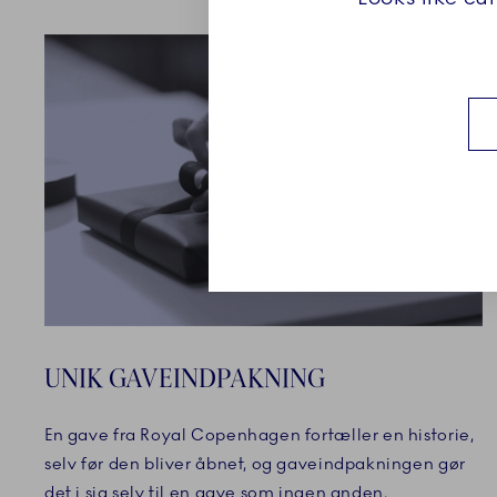
UNIK GAVEINDPAKNING
En gave fra Royal Copenhagen fortæller en historie,
selv før den bliver åbnet, og gaveindpakningen gør
det i sig selv til en gave som ingen anden.