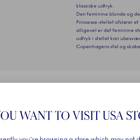
klassiske udtryk.
Den feminine blonde og de
Prinsesse-stellet afslører 
alligevel er det feminine ste
udtryk i stellet kan ubesv
Copenhagens stel og skabe 
PRODUKTPLEJE
OU WANT TO VISIT USA S
rrently you're browsing a store which may not d