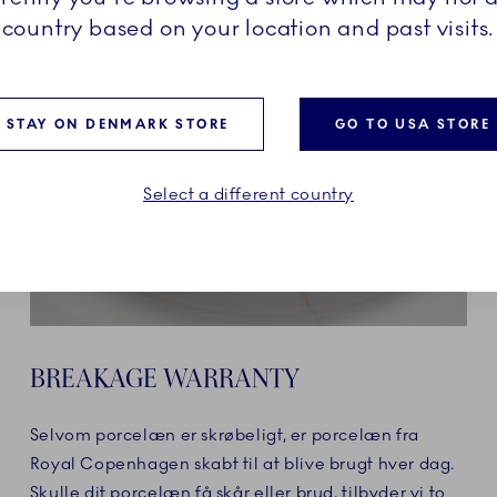
country based on your location and past visits.
STAY ON DENMARK STORE
GO TO USA STORE
Select a different country
BREAKAGE WARRANTY
Selvom porcelæn er skrøbeligt, er porcelæn fra
Royal Copenhagen skabt til at blive brugt hver dag.
Skulle dit porcelæn få skår eller brud, tilbyder vi to