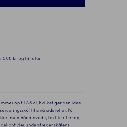
 500 kr. og fri retur
ummer op til 35 cl, hvilket gør den ideel
rveringsskål til små sideretter. På
kket med håndlavede, taktile rifler og
dekant, der understreger skålens