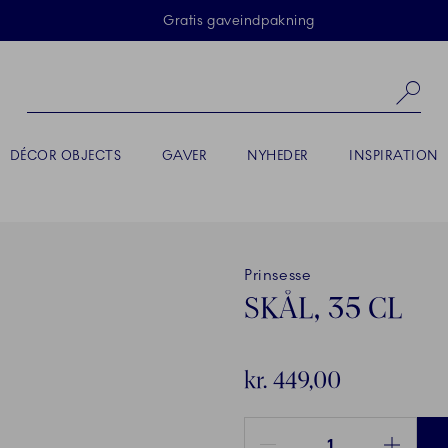
Skip Navigation
Gratis gaveindpakning
Sø
DÉCOR OBJECTS
GAVER
NYHEDER
INSPIRATION
Prinsesse
SKÅL, 35 CL
kr. 449,00
Antal mellem 1 og 100