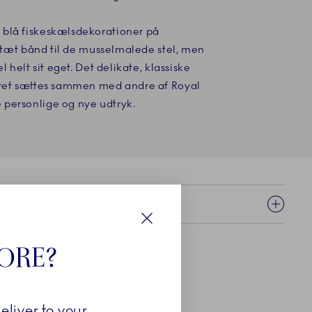
 blå fiskeskælsdekorationer på
et tæt bånd til de musselmalede stel, men
l helt sit eget. Det delikate, klassiske
æret sættes sammen med andre af Royal
personlige og nye udtryk.
Luk
TORE?
eliver to your