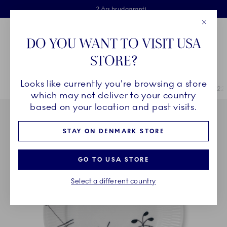
Royal Copenhagen tilbyder
Skip Navigation
Fri levering ved køb over 500 kr. og fri retur
Gratis gaveindpakning
2 års brudgaranti
Luk
Toolbar
Favorites
Cart
DO YOU WANT TO VISIT USA
Royal Copenhagen
STORE?
Sø
Looks like currently you're browsing a store
Breadcrumb Headlinesss
Hjem
STEL
Stel
Sort Mega Riflet
Sort Mega Riflet tallerken, 22
which may not deliver to your country
based on your location and past visits.
STAY ON DENMARK STORE
GO TO USA STORE
Select a different country