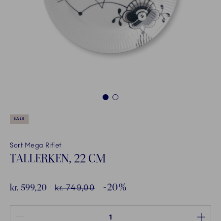
1
2
SALE
Sort Mega Riflet
TALLERKEN, 22 CM
-20%
Rabatpris:
kr. 599,20
Vejl. pris
kr. 749,00
Antal mellem 1 og 100