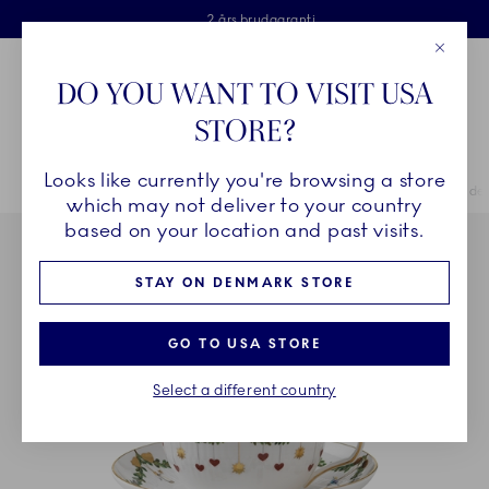
Royal Copenhagen tilbyder
Skip Navigation
Fri levering ved køb over 500 kr. og fri retur
Gratis gaveindpakning
2 års brudgaranti
Luk
Toolbar
Favorites
Cart
DO YOU WANT TO VISIT USA
Royal Copenhagen
STORE?
Sø
Looks like currently you're browsing a store
Breadcrumb Headlinesss
Hjem
STEL
Stel
Stjerne Riflet Jul
Stjerne Riflet Jul kop og unde
which may not deliver to your country
based on your location and past visits.
STAY ON DENMARK STORE
GO TO USA STORE
Select a different country