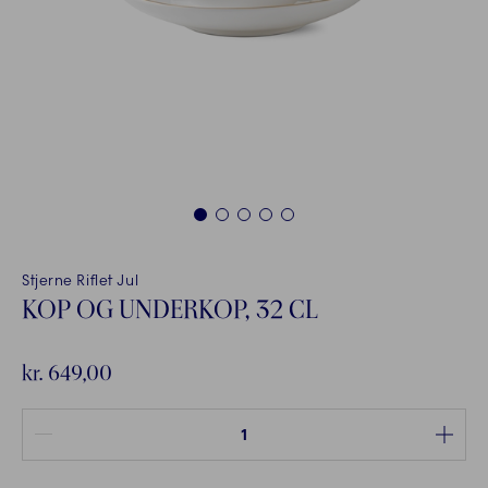
1
2
3
4
5
Stjerne Riflet Jul
KOP OG UNDERKOP, 32 CL
kr. 649,00
Antal mellem 1 og 100