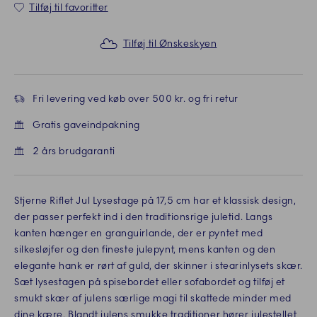
Tilføj til favoritter
Tilføj til Ønskeskyen
Fri levering ved køb over 500 kr. og fri retur
Gratis gaveindpakning
2 års brudgaranti
Stjerne Riflet Jul Lysestage på 17,5 cm har et klassisk design,
der passer perfekt ind i den traditionsrige juletid. Langs
kanten hænger en granguirlande, der er pyntet med
silkesløjfer og den fineste julepynt, mens kanten og den
elegante hank er rørt af guld, der skinner i stearinlysets skær.
Sæt lysestagen på spisebordet eller sofabordet og tilføj et
smukt skær af julens særlige magi til skattede minder med
dine kære. Blandt julens smukke traditioner hører julestellet