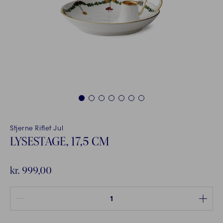
1
2
3
4
5
6
7
Stjerne Riflet Jul
LYSESTAGE, 17,5 CM
kr. 999,00
Antal mellem 1 og 100