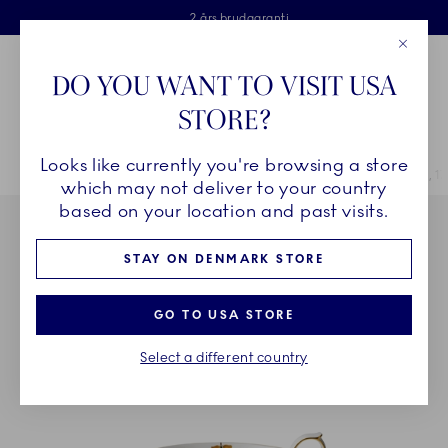
Royal Copenhagen tilbyder
Skip Navigation
Fri levering ved køb over 500 kr. og fri retur
Gratis gaveindpakning
2 års brudgaranti
Luk
Toolbar
Favorites
Cart
DO YOU WANT TO VISIT USA
Royal Copenhagen
STORE?
Sø
Looks like currently you're browsing a store
Breadcrumb Headlinesss
Hjem
STEL
Stel
Stjerne Riflet Jul
Stjerne Riflet Jul lysestage, 1
which may not deliver to your country
based on your location and past visits.
STAY ON DENMARK STORE
GO TO USA STORE
Select a different country