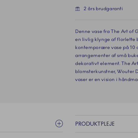
2 års brudgaranti
Denne vase fra The Art of G
en livlig klynge af florlett
kontemporære vase på 10 cm
arrangementer af små bukette
dekorativt element. The Art
blomsterkunstner, Wouter Do
vaser er en vision i håndm
PRODUKTPLEJE