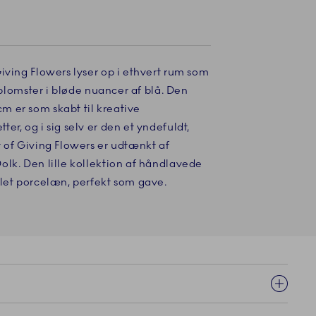
iving Flowers lyser op i ethvert rum som
e blomster i bløde nuancer af blå. Den
 er som skabt til kreative
r, og i sig selv er den et yndefuldt,
 of Giving Flowers er udtænkt af
lk. Den lille kollektion af håndlavede
alet porcelæn, perfekt som gave.