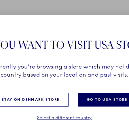
F GIVING
OU WANT TO VISIT USA S
rrently you're browsing a store which may not d
er en lille samling af
country based on your location and past visits.
kabt af den verdensberømte
er Dolk. Find din
dekorativt element til dit
STAY ON DENMARK STORE
GO TO USA STORE
Select a different country