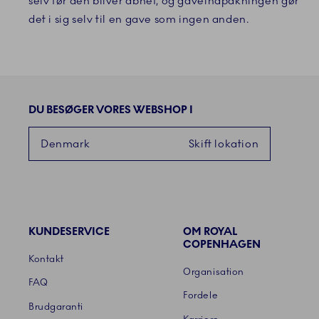
selv før den bliver åbnet, og gaveindpakningen gør
det i sig selv til en gave som ingen anden.
DU BESØGER VORES WEBSHOP I
Denmark
Skift lokation
KUNDESERVICE
OM ROYAL
Links
COPENHAGEN
Kontakt
Organisation
FAQ
Fordele
Brudgaranti