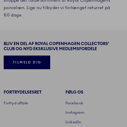
shoppe det fulde sortiment af Royal Copenhagens
porcelæn. Lige nu tilbyder vi forlænget returret på
60 dage.
BLIV EN DEL AF ROYAL COPENHAGEN COLLECTORS'
CLUB OG NYD EKSKLUSIVE MEDLEMSFORDELE
TILMELD DIG
FORTRYDELSESRET
FØLG OS
Fortryd aftale
Facebook
Instagram
LinkedIn