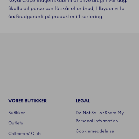
Royal Copenhagen skabt til at blive brugt hver dag.
Skulle dit porcelæn få skår eller brud, tilbyder vi to
års Brudgaranti på produkter i 1.sortering.
VORES BUTIKKER
LEGAL
Butikker
Do Not Sell or Share My
Personal Information
Outlets
Cookiemeddelelse
Collectors' Club