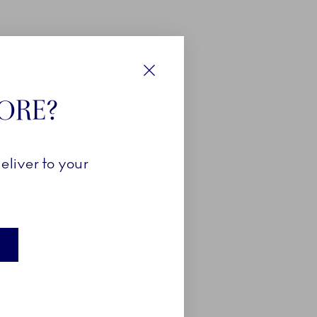
Luk
TORE?
eliver to your