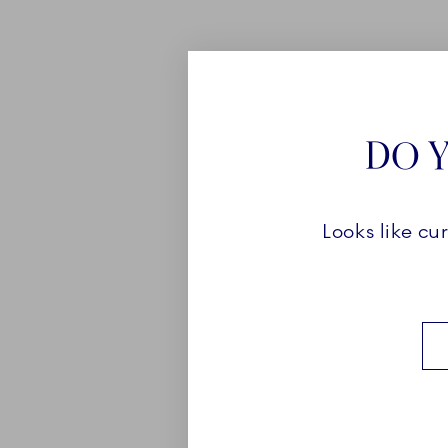
THE ART O
DO Y
FLOWERS
Looks like cu
The Art of Giving Flowers 
smukke hortensiavaser s
hollandske kunstner, Wout
yndlingsfarve og tilføj et 
hjem.
Se kollektionen