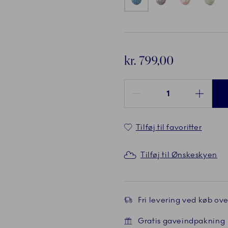
kr. 799,00
Antal mellem 1 og 100
Tilføj til favoritter
Tilføj til Ønskeskyen
Fri levering ved køb over
de
Gratis gaveindpakning