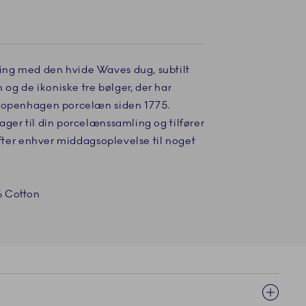
ng med den hvide Waves dug, subtilt
g de ikoniske tre bølger, der har
 Copenhagen porcelæn siden 1775.
ger til din porcelænssamling og tilfører
løfter enhver middagsoplevelse til noget
% Cotton