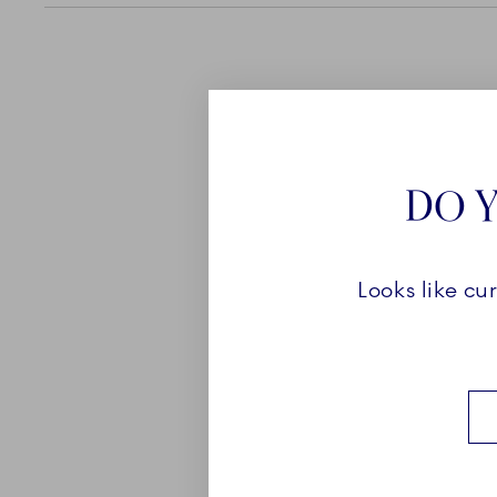
WAVES
DO Y
I kollektionen Waves forv
Looks like cu
bevægelser til tidløse for
bølgers rytme og Royal 
signaturer er hvert eleme
forene æstetik og funktion
Se kollektionen