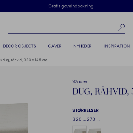
Skip Navigation
Gratis gaveindpakning
Sø
DÉCOR OBJECTS
GAVER
NYHEDER
INSPIRATION
 dug, råhvid, 320 x 145 cm
Waves
DUG, RÅHVID, 
STØRRELSER
320 x 145 cm
270 x 145 cm