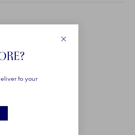
Luk
TORE?
eliver to your