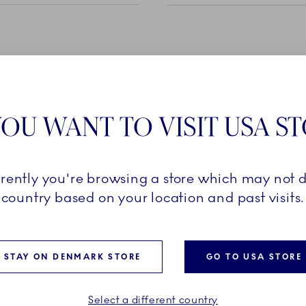
OU WANT TO VISIT USA S
andles havets rolige
rrently you're browsing a store which may not d
mer. Med inspiration fra
Copenhagens ikoniske
country based on your location and past visits.
nt skabt med fokus på at
 i et elegant udtryk.
STAY ON DENMARK STORE
GO TO USA STORE
Select a different country