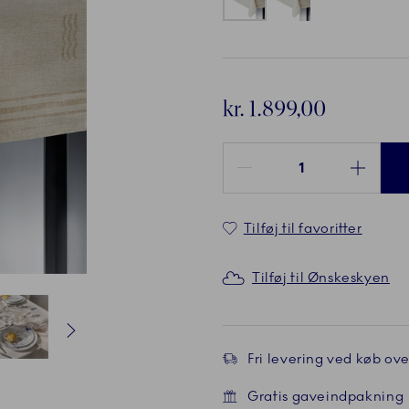
kr. 1.899,00
Antal mellem 1 og 100
Tilføj til favoritter
Tilføj til Ønskeskyen
Fri levering ved køb over
nde
Nuværende
5 af 7
Nuværende
6 af 7
Nuværende
7 af 7
Nuværende
1 af 7
Nuværend
2 af 7
Gratis gaveindpakning