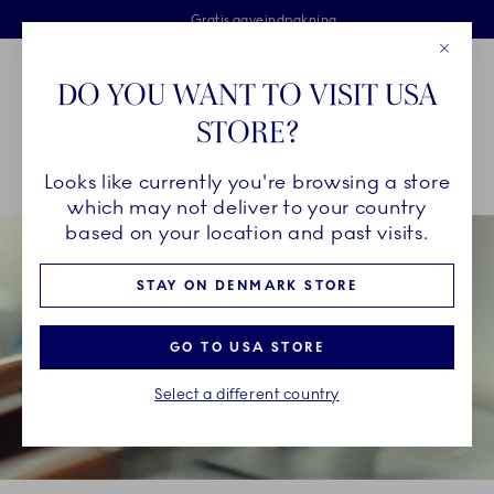
Royal Copenhagen tilbyder
Skip Navigation
Fri levering ved køb over 500 kr. og fri retur
Gratis gaveindpakning
2 års brudgaranti
Luk
Toolbar
Favorites
Cart
DO YOU WANT TO VISIT USA
Royal Copenhagen
STORE?
Sø
Looks like currently you're browsing a store
Breadcrumb Headlinesss
Hjem
VORES ARV
Et delikat håndværk
which may not deliver to your country
based on your location and past visits.
STAY ON DENMARK STORE
GO TO USA STORE
Select a different country