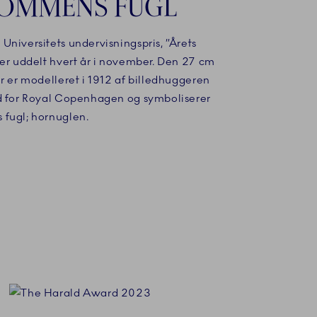
DOMMENS FUGL
niversitets undervisningspris, ”Årets
ver uddelt hvert år i november. Den 27 cm
r er modelleret i 1912 af billedhuggeren
d for Royal Copenhagen og symboliserer
fugl; hornuglen.