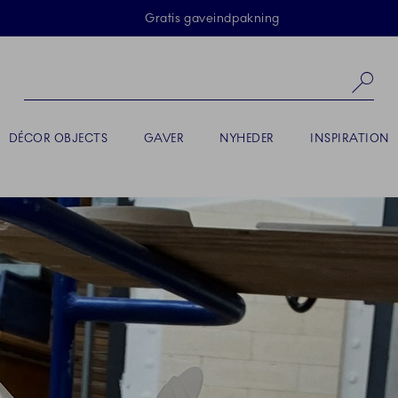
Skip Navigation
Gratis gaveindpakning
Sø
DÉCOR OBJECTS
GAVER
NYHEDER
INSPIRATION