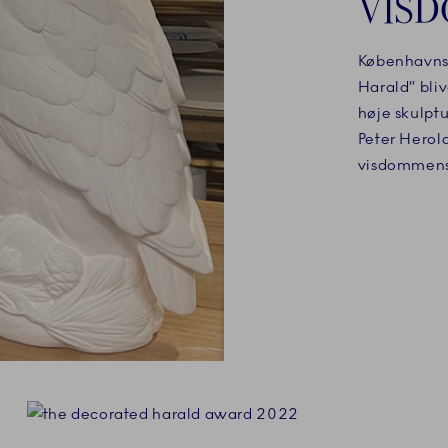
VIS
Københavns U
Harald” bli
høje skulptu
Peter Herol
visdommens 