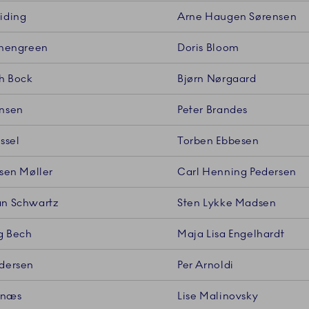
iding
Arne Haugen Sørensen
chengreen
Doris Bloom
th Bock
Bjørn Nørgaard
nsen
Peter Brandes
ssel
Torben Ebbesen
jsen Møller
Carl Henning Pedersen
n Schwartz
Sten Lykke Madsen
g Bech
Maja Lisa Engelhardt
dersen
Per Arnoldi
jrnæs
Lise Malinovsky