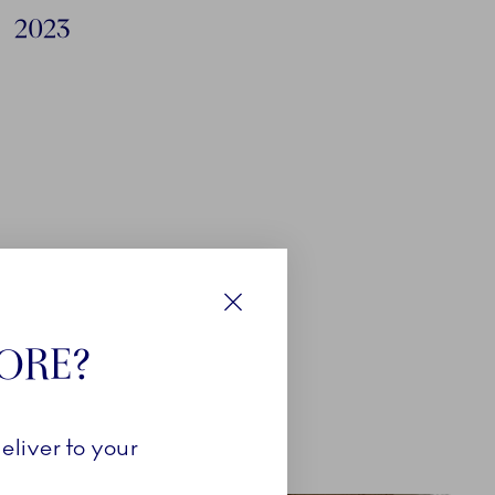
2023
Luk
TORE?
LÆS MERE
eliver to your