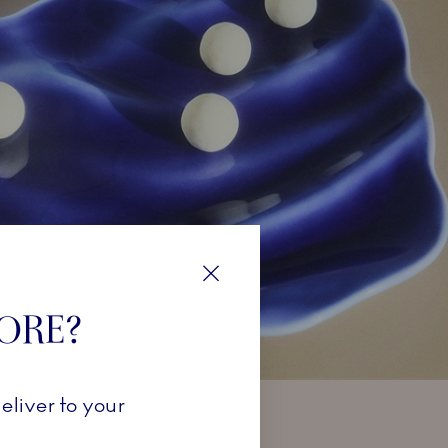
Close
TORE?
eliver to your