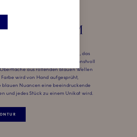
TUR
ONNIERE 14 CM
Bonbonniere mit ihrer nahezu
n Öffnung ist ein kleines Kunstwerk, das
imnisse und Schätze unter einer kunstvoll
 Oberfläche aus rollenden blauen Wellen
ie Farbe wird von Hand aufgesprüht,
e blauen Nuancen eine beeindruckende
ten und jedes Stück zu einem Unikat wird.
KONTUR