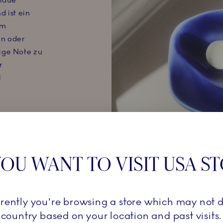
blaue
d ist ein
um
en oder
ige Note zu
r
l
OU WANT TO VISIT USA S
rrently you're browsing a store which may not d
country based on your location and past visits.