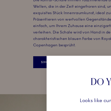
Die Kontur-Schale imitiert faszinierende 
Wellen, die in der Zeit eingefroren sind, un
exquisites Stück Innenraumkunst, ideal z
Präsentieren von wertvollen Gegenständ
einfach, um Ihrem Zuhause eine einzigart
verleihen. Die Schale wird von Hand in de
charakteristischen blauen Farbe von Roya
Copenhagen besprüht.
SHOP KONTUR
DO Y
Looks like cu