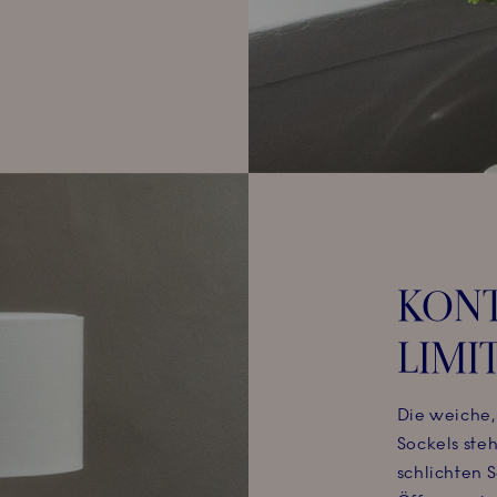
KONT
LIMI
Die weiche,
Sockels ste
schlichten 