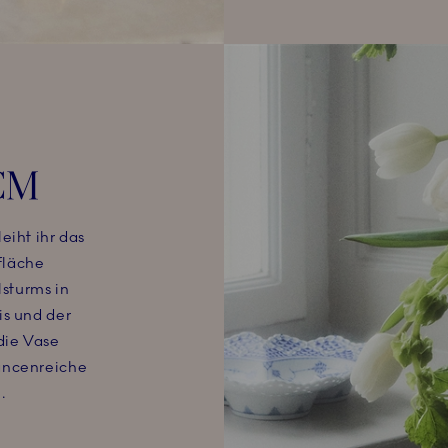
CM
eiht ihr das
fläche
lsturms in
is und der
die Vase
uancenreiche
.