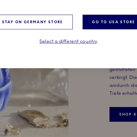
KON
STAY ON GERMANY STORE
GO TO USA STORE
BONB
Select a different country
Die Kontur-
unsichtbare
kleine Gehe
gestalteten
verbirgt. D
wodurch di
Tiefe erhal
SHOP 