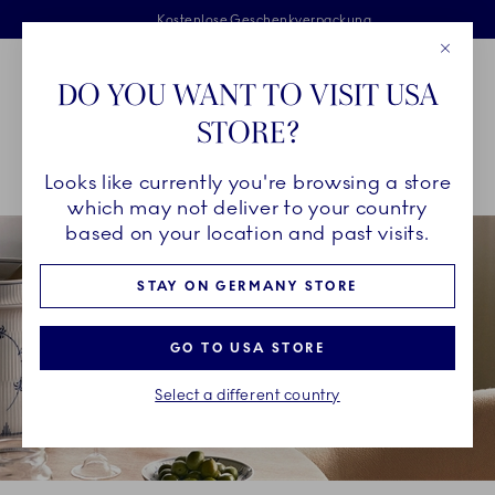
Royal Copenhagen offer
Sprunglinks
Kostenlose Lieferung für Bestellungen über 125 €
Kostenlose Geschenkverpackung
Zweijährige Bruchgarantie
Close
Toolbar
Favorites
Cart
DO YOU WANT TO VISIT USA
Main Navigation
STORE?
P
Looks like currently you're browsing a store
Breadcrumb Headlinesss
Startseite
PRODUKTE
Serviergeschirr
Weinkühler
which may not deliver to your country
based on your location and past visits.
STAY ON GERMANY STORE
GO TO USA STORE
Select a different country