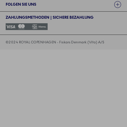
FOLGEN SIE UNS
ZAHLUNGSMETHODEN | SICHERE BEZAHLUNG
©2024 ROYAL COPENHAGEN - Fiskars Denmark (Vita) A/S
©2024 ROYAL COPENHAGEN - Fiskars Denmark (Vita) A/S