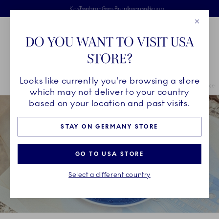
Royal Copenhagen offer
Sprunglinks
Kostenlose Lieferung für Bestellungen über 125 €
Kostenlose Geschenkverpackung
Zweijährige Bruchgarantie
Close
Toolbar
Favorites
Cart
DO YOU WANT TO VISIT USA
Main Navigation
STORE?
P
Looks like currently you're browsing a store
Breadcrumb Headlinesss
Startseite
Inspirationen
Kollektionsgeschichten
Blaue Sammelartikel
which may not deliver to your country
based on your location and past visits.
STAY ON GERMANY STORE
GO TO USA STORE
Select a different country