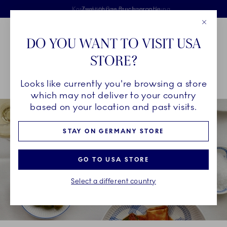
Royal Copenhagen offer
Sprunglinks
Kostenlose Lieferung für Bestellungen über 125 €
Kostenlose Geschenkverpackung
Zweijährige Bruchgarantie
Close
Toolbar
Favorites
Cart
DO YOU WANT TO VISIT USA
Main Navigation
STORE?
P
Looks like currently you're browsing a store
Breadcrumb Headlinesss
Startseite
Inspirationen
Kollektionsgeschichten
motif
which may not deliver to your country
based on your location and past visits.
STAY ON GERMANY STORE
GO TO USA STORE
Select a different country