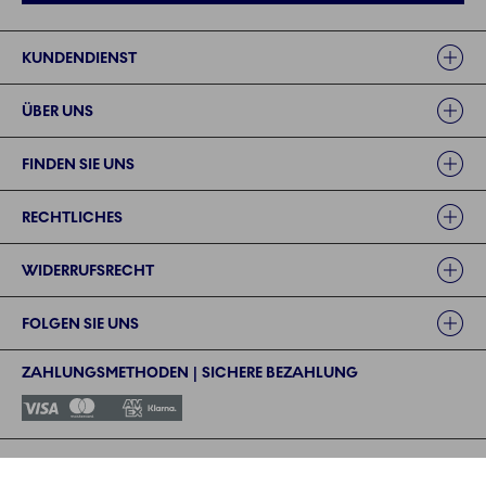
Links
KUNDENDIENST
ÜBER UNS
FINDEN SIE UNS
RECHTLICHES
WIDERRUFSRECHT
FOLGEN SIE UNS
ZAHLUNGSMETHODEN | SICHERE BEZAHLUNG
©2024 ROYAL COPENHAGEN - Fiskars Denmark (Vita) A/S
©2024 ROYAL COPENHAGEN - Fiskars Denmark (Vita) A/S