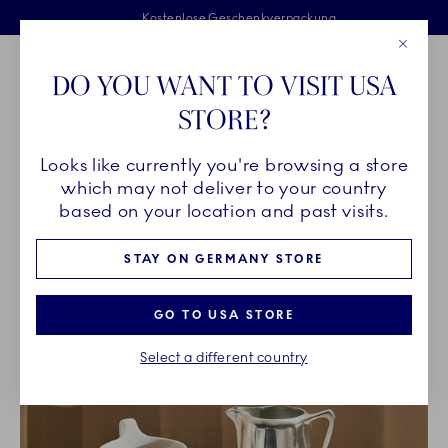
Royal Copenhagen offer
Sprunglinks
Kostenlose Lieferung für Bestellungen über 125 €
Kostenlose Geschenkverpackung
Zweijährige Bruchgarantie
Close
Toolbar
Favorites
Cart
DO YOU WANT TO VISIT USA
Main Navigation
STORE?
P
Looks like currently you're browsing a store
Breadcrumb Headlinesss
Startseite
PRODUKTE
which may not deliver to your country
based on your location and past visits.
PRODUKTE
STAY ON GERMANY STORE
GO TO USA STORE
Select a different country