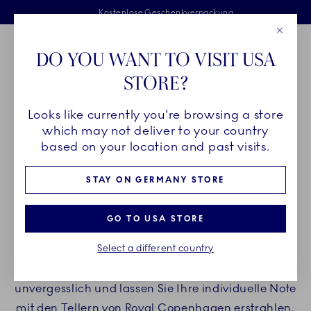
Royal Copenhagen offer
Sprunglinks
Kostenlose Lieferung für Bestellungen über 125 €
Kostenlose Geschenkverpackung
Zweijährige Bruchgarantie
Close
Toolbar
Favorites
Cart
DO YOU WANT TO VISIT USA
Main Navigation
STORE?
P
Looks like currently you're browsing a store
Breadcrumb Headlinesss
Startseite
PRODUKTE
Teller
which may not deliver to your country
based on your location and past visits.
TELLER
STAY ON GERMANY STORE
Eine individuell zusammengestellte Auswahl an
GO TO USA STORE
Tellern ist der Mittelpunkt jeder
Select a different country
Porzellansammlung, egal für welchen Anlass und
Stil. Machen Sie besondere Momente
unvergesslich und lassen Sie Ihre individuelle Note
mit den Tellern von Royal Copenhagen erstrahlen.