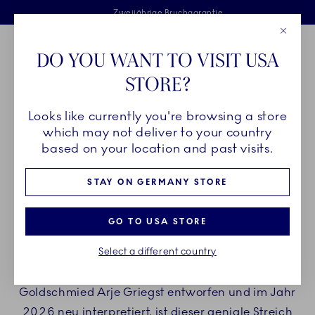
Royal Copenhagen offer
Sprunglinks
Kostenlose Lieferung für Bestellungen über 125 €
Kostenlose Geschenkverpackung
Zweijährige Bruchgarantie
Close
Toolbar
Favorites
Cart
DO YOU WANT TO VISIT USA
Main Navigation
STORE?
P
Looks like currently you're browsing a store
Breadcrumb Headlinesss
Startseite
KOLLEKTIONEN
Royal Copenhagen Exclusives
which may not deliver to your country
based on your location and past visits.
TRITON
STAY ON GERMANY STORE
Die Triton-Kollektion lässt die Grenzen zwischen
GO TO USA STORE
edlem Geschirr und einem organischen Kunstwerk
Select a different country
verschwimmen. Ursprünglich im Jahr 1976 von
dem gefeierten dänischen Künstler und
Goldschmied Arje Griegst entworfen und im Jahr
2026 neu interpretiert, ist dieser geniale Streich