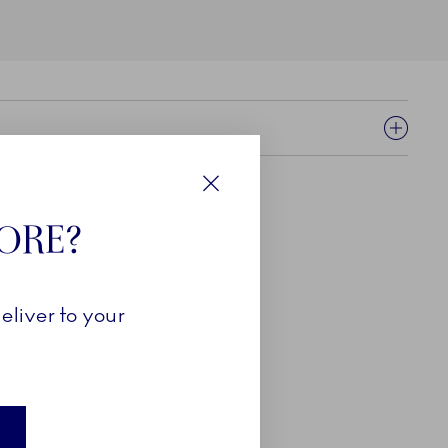
Luk
TORE?
eliver to your