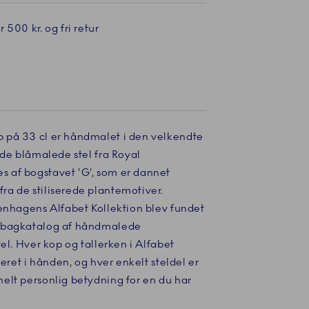
 500 kr. og fri retur
 på 33 cl er håndmalet i den velkendte
 de blåmalede stel fra Royal
 af bogstavet ’G’, som er dannet
a de stiliserede plantemotiver.
penhagens Alfabet Kollektion blev fundet
e bagkatalog af håndmalede
el. Hver kop og tallerken i Alfabet
reret i hånden, og hver enkelt steldel er
elt personlig betydning for en du har