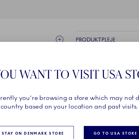
PRODUKTPLEJE
OU WANT TO VISIT USA S
ONEN
rrently you're browsing a store which may not d
country based on your location and past visits.
unik samling af personlige
 selvforkælelse og særlige
STAY ON DENMARK STORE
GO TO USA STORE
gstav har sit eget udtryk,