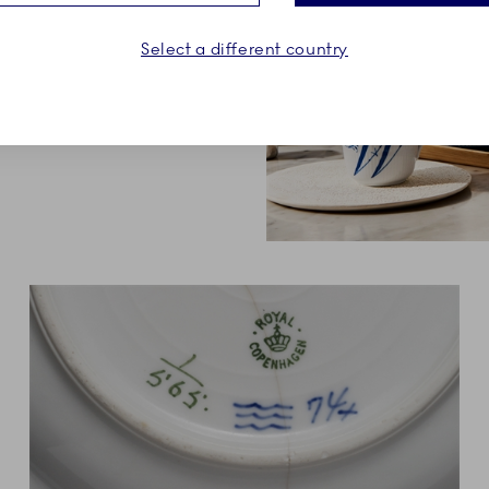
små tallerkener danner
gestunder. Find lige det
Select a different country
, eller en du har kær.