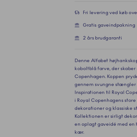
Fri levering ved køb over
Gratis gaveindpakning
2 års brudgaranti
Denne Alfabet højhankskop
koboltblå farve, der skaber
Copenhagen. Koppen prydes
gennem svungne stængler fr
Inspirationen til Royal Co
i Royal Copenhagens stor
dekorationer og klassiske st
Kollektionen er sirligt deko
en oplagt gaveidé med en h
kær.