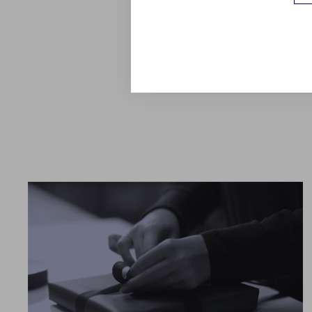
og både kopperne og de 
rammen om personlige hyg
bogstav, der passer til dig
Udforsk kollektionen