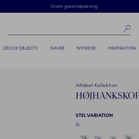
Skip Navigation
Gratis gaveindpakning
Sø
DÉCOR OBJECTS
GAVER
NYHEDER
INSPIRATION
Alfabet Kollektion
HØJHANKSKOP,
STEL VARIATION
G