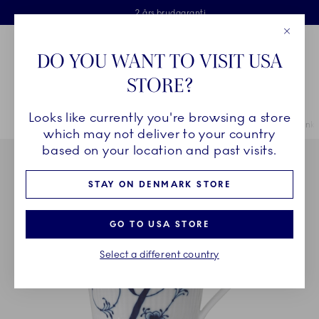
Royal Copenhagen tilbyder
Skip Navigation
Fri levering ved køb over 500 kr. og fri retur
Gratis gaveindpakning
2 års brudgaranti
Luk
Toolbar
Favorites
Cart
DO YOU WANT TO VISIT USA
Royal Copenhagen
STORE?
Sø
Looks like currently you're browsing a store
Breadcrumb Headlinesss
Hjem
STEL
Stel
Alfabet Kollektion
Alfabet Kollektion højhanks
which may not deliver to your country
based on your location and past visits.
STAY ON DENMARK STORE
GO TO USA STORE
Select a different country