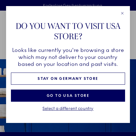
Royal Copenhagen offer
Sprunglinks
Kostenlose Lieferung für Bestellungen über 125 €
Kostenlose Geschenkverpackung
Zweijährige Bruchgarantie
Close
Toolbar
Favorites
Cart
DO YOU WANT TO VISIT USA
Main Navigation
STORE?
P
Looks like currently you're browsing a store
Breadcrumb Headlinesss
Startseite
Bruchgarantie
Excluded products from Breakage Warranty
which may not deliver to your country
based on your location and past visits.
STAY ON GERMANY STORE
GO TO USA STORE
Select a different country